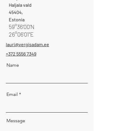
Haljala vald
45404,
Estonia
59°36'00'N
26°06'01''E
lauri@vergisadam.ee
+372 5556 7349
Name
Email
Message