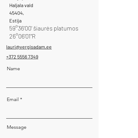
Haljala vald
45404,
Estija
59°36'00' šiaurės platumos
26°06'01''R
lauri@vergisadam.ee
+372 5556 7349
Name
Email
Message