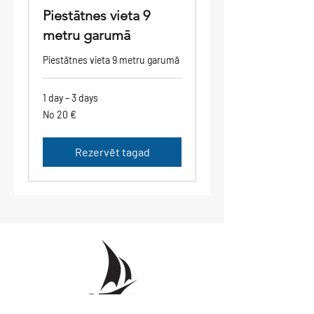
Piestātnes vieta 9
metru garumā
Piestātnes vieta 9 metru garumā
1 day – 3 days
No
No 20 €
20
eiro
Rezervēt tagad