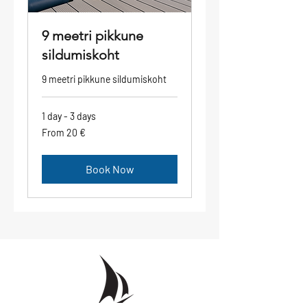
9 meetri pikkune
sildumiskoht
9 meetri pikkune sildumiskoht
1 day - 3 days
From
From 20 €
20
eurot
Book Now