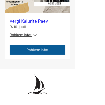
Vergi Kalurite Päev
R, 10. juuli
Rohkem infot
Rohkem infot
Tel: +372 5556 7349